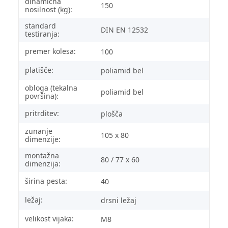
dinamična
150
nosilnost (kg):
standard
DIN EN 12532
testiranja:
premer kolesa:
100
platišče:
poliamid bel
obloga (tekalna
poliamid bel
površina):
pritrditev:
plošča
zunanje
105 x 80
dimenzije:
montažna
80 / 77 x 60
dimenzija:
širina pesta:
40
ležaj:
drsni ležaj
velikost vijaka:
M8