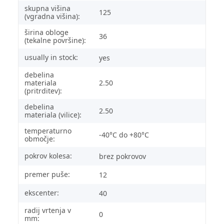
skupna višina
125
(vgradna višina):
širina obloge
36
(tekalne površine):
usually in stock:
yes
debelina
materiala
2.50
(pritrditev):
debelina
2.50
materiala (vilice):
temperaturno
-40°C do +80°C
območje:
pokrov kolesa:
brez pokrovov
premer puše:
12
ekscenter:
40
radij vrtenja v
0
mm: