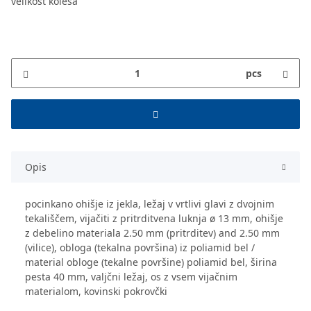
velikost kolesa
pcs
Opis
pocinkano ohišje iz jekla, ležaj v vrtlivi glavi z dvojnim
tekališčem, vijačiti z pritrditvena luknja ø 13 mm, ohišje
z debelino materiala 2.50 mm (pritrditev) and 2.50 mm
(vilice), obloga (tekalna površina) iz poliamid bel /
material obloge (tekalne površine) poliamid bel, širina
pesta 40 mm, valjčni ležaj, os z vsem vijačnim
materialom, kovinski pokrovčki