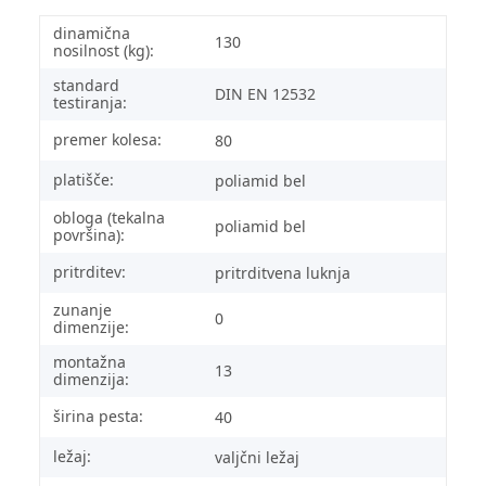
dinamična
130
nosilnost (kg):
standard
DIN EN 12532
testiranja:
premer kolesa:
80
platišče:
poliamid bel
obloga (tekalna
poliamid bel
površina):
pritrditev:
pritrditvena luknja
zunanje
0
dimenzije:
montažna
13
dimenzija:
širina pesta:
40
ležaj:
valjčni ležaj