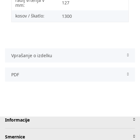
radij vrtenja v
127
mm:
kosov / škatlo:
1300
Vprašanje o izdelku
PDF
Informacije
Smernice