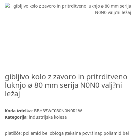
gibljivo kolo z zavoro in pritrditveno
luknjo ø 80 mm serija N0N0 valj?ni
ležaj
Koda izdelka:
BBH35WC080N0N0R1W
Kategorija:
industrijska kolesa
platišče: poliamid bel obloga (tekalna površina): poliamid bel