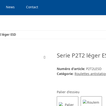
News
Contact
2 léger ESD
Serie P2T2 léger 
Numéro d'article:
P2T2LESD
Catégorie:
Roulettes antistati
Palier d'essieu