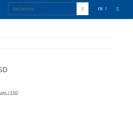
FR
ESD
ques / ESD