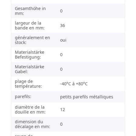
Gesamthöhe in
0
mm:
largeur de la
36
bande en mm:
généralement en
oui
stock:
Materialstärke
0
Befestigung:
Materialstärke
0
Gabel:
plage de
-40°C à +80°C
température:
parefils:
petits parefils métalliques
diamètre de la
12
douille en mm:
dimension du
0
décalage en mm: