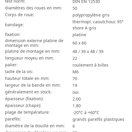
test norm:
DIN EN 12530
diamètres des roues en mm:
50
Corps de roue:
polypropylène gris
thermopl. caoutchouc 95°
bandage:
shore A gris
fixation:
platine
dimension externe platine de
60 x 60
montage en mm:
platine de montage en mm:
48 / 39 x 48 / 39
longueur moyeu en mm:
22
palier:
roulement à billes
taille de la vis:
M6
hauteur totale en mm:
70
largeur de la bande en mm:
19
généralement en stock:
oui
épaisseur (fixation):
2.00
épaisseur (chape):
1.80
plage de température:
-20°C à +60°C
parefils:
grands parefils plastiques
diamètre de la douille en mm:
6