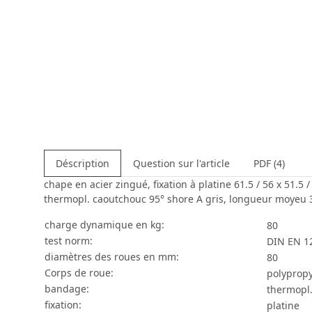
Déscription
Question sur l'article
PDF (4)
chape en acier zingué, fixation à platine 61.5 / 56 x 51.
thermopl. caoutchouc 95° shore A gris, longueur moyeu 36 
charge dynamique en kg:
80
test norm:
DIN EN 1
diamètres des roues en mm:
80
Corps de roue:
polypropy
bandage:
thermopl.
fixation:
platine