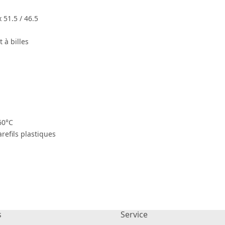
x 51.5 / 46.5
 à billes
60°C
refils plastiques
s
Service