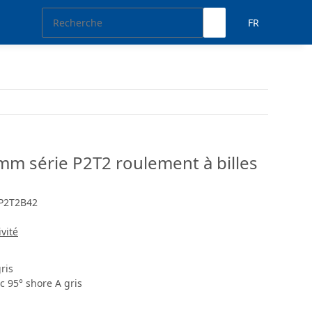
FR
 mm série P2T2 roulement à billes
P2T2B42
ivité
ris
 95° shore A gris