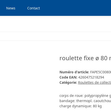
News
Contact
roulette fixe ø 80
Numéro d'article:
FAPE5C0080
Code EAN:
4260475218294
Catégorie:
Roulettes de collect
corps de roue: polypropylène g
bandage: thermopl. caoutchouc
charge dynamique: 80 kg