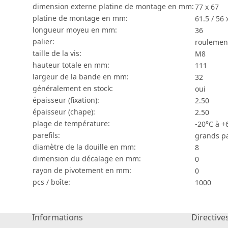
dimension externe platine de montage en mm:
77 x 67
platine de montage en mm:
61.5 / 56 
longueur moyeu en mm:
36
palier:
roulement
taille de la vis:
M8
hauteur totale en mm:
111
largeur de la bande en mm:
32
généralement en stock:
oui
épaisseur (fixation):
2.50
épaisseur (chape):
2.50
plage de température:
-20°C à +
parefils:
grands pa
diamètre de la douille en mm:
8
dimension du décalage en mm:
0
rayon de pivotement en mm:
0
pcs / boîte:
1000
Informations
Directive