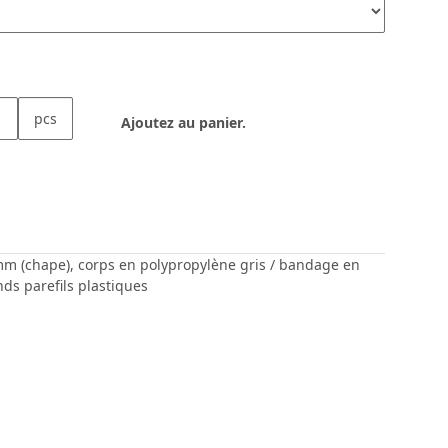
pcs
Ajoutez au panier.
0 mm (chape), corps en polypropylène gris / bandage en
nds parefils plastiques