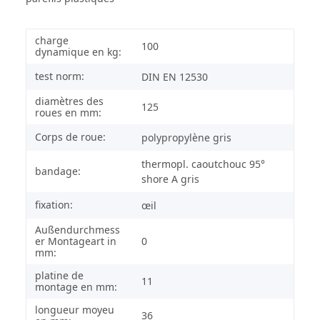
charge
100
dynamique en kg:
test norm:
DIN EN 12530
diamètres des
125
roues en mm:
Corps de roue:
polypropylène gris
thermopl. caoutchouc 95°
bandage:
shore A gris
fixation:
œil
Außendurchmess
er Montageart in
0
mm:
platine de
11
montage en mm:
longueur moyeu
36