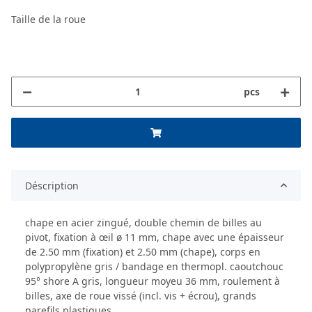
Taille de la roue
pcs
Déscription
chape en acier zingué, double chemin de billes au
pivot, fixation à œil ø 11 mm, chape avec une épaisseur
de 2.50 mm (fixation) et 2.50 mm (chape), corps en
polypropylène gris / bandage en thermopl. caoutchouc
95° shore A gris, longueur moyeu 36 mm, roulement à
billes, axe de roue vissé (incl. vis + écrou), grands
parefils plastiques