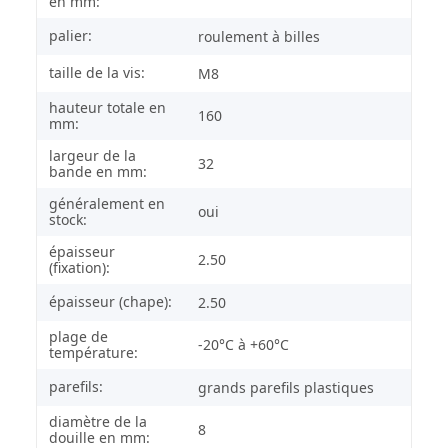
en mm:
palier:
roulement à billes
taille de la vis:
M8
hauteur totale en
160
mm:
largeur de la
32
bande en mm:
généralement en
oui
stock:
épaisseur
2.50
(fixation):
épaisseur (chape):
2.50
plage de
-20°C à +60°C
température:
parefils:
grands parefils plastiques
diamètre de la
8
douille en mm: