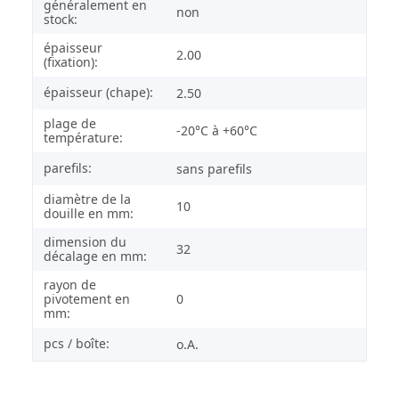
généralement en
non
stock:
épaisseur
2.00
(fixation):
épaisseur (chape):
2.50
plage de
-20°C à +60°C
température:
parefils:
sans parefils
diamètre de la
10
douille en mm:
dimension du
32
décalage en mm:
rayon de
pivotement en
0
mm:
pcs / boîte:
o.A.