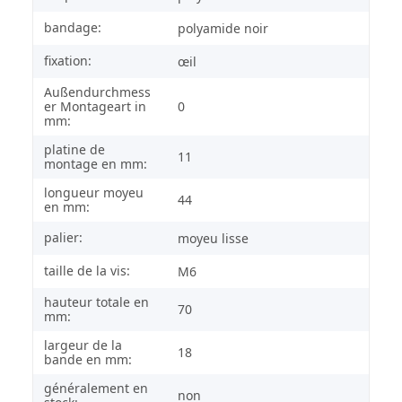
bandage:
polyamide noir
fixation:
œil
Außendurchmess
er Montageart in
0
mm:
platine de
11
montage en mm:
longueur moyeu
44
en mm:
palier:
moyeu lisse
taille de la vis:
M6
hauteur totale en
70
mm:
largeur de la
18
bande en mm:
généralement en
non