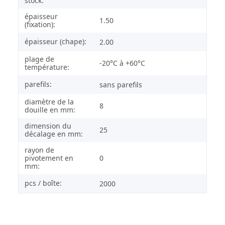
stock:
épaisseur
1.50
(fixation):
épaisseur (chape):
2.00
plage de
-20°C à +60°C
température:
parefils:
sans parefils
diamètre de la
8
douille en mm:
dimension du
25
décalage en mm:
rayon de
pivotement en
0
mm:
pcs / boîte:
2000