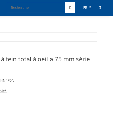
FR
à fein total à oeil ø 75 mm série
N4N4P0N
ivité