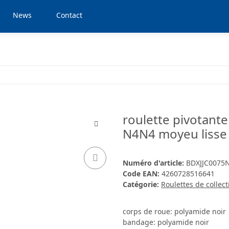
News
Contact
roulette pivotante 
N4N4 moyeu lisse
Numéro d'article:
BDXJJC0075
Code EAN:
4260728516641
Catégorie:
Roulettes de collect
corps de roue: polyamide noir
bandage: polyamide noir