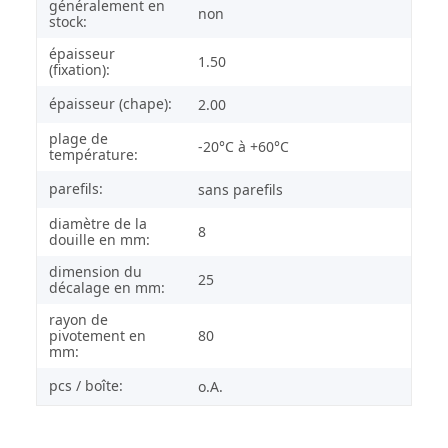
généralement en
non
stock:
épaisseur
1.50
(fixation):
épaisseur (chape):
2.00
plage de
-20°C à +60°C
température:
parefils:
sans parefils
diamètre de la
8
douille en mm:
dimension du
25
décalage en mm:
rayon de
pivotement en
80
mm:
pcs / boîte:
o.A.