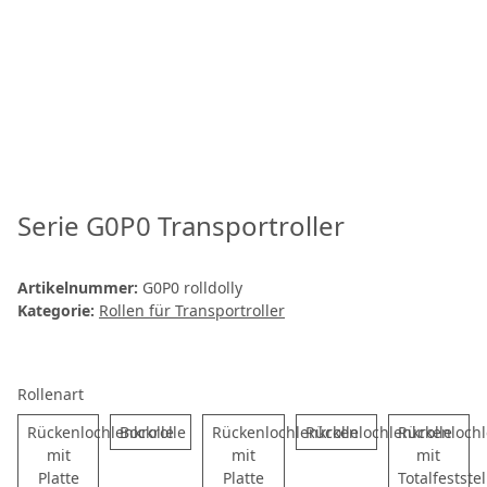
Serie G0P0 Transportroller
Artikelnummer:
G0P0 rolldolly
Kategorie:
Rollen für Transportroller
Rollenart
Rückenlochlenkrolle
Bockrolle
Rückenlochlenkrolle
Rückenlochlenkrolle
Rückenlochl
mit
mit
mit
Platte
Platte
Totalfeststel